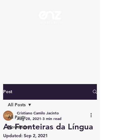
ENZ Intercâmbio
STUDY - WORK - TRAVEL
SOLICITAR ORÇAMENTO
Post
All Posts
Cristiano Camilo Jacinto
All Posts
Aug 28, 2021
3 min read
As Fronteiras da Língua
Novidades
Updated:
Sep 2, 2021