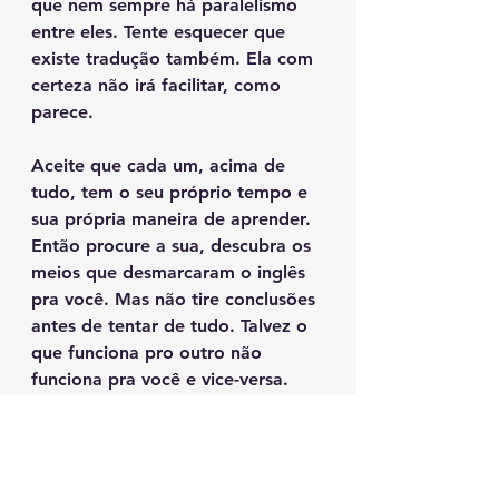
que nem sempre há paralelismo 
entre eles. Tente esquecer que 
existe tradução também. Ela com 
certeza não irá facilitar, como 
parece. 
Aceite que cada um, acima de 
tudo, tem o seu próprio tempo e 
sua própria maneira de aprender. 
Então procure a sua, descubra os 
meios que desmarcaram o inglês 
pra você. Mas não tire conclusões 
antes de tentar de tudo. Talvez o 
que funciona pro outro não 
funciona pra você e vice-versa. 
Expulse o fantasma da nova 
língua e seja, finalmente, bem 
vindo à fluência. 
Stéfany Freu