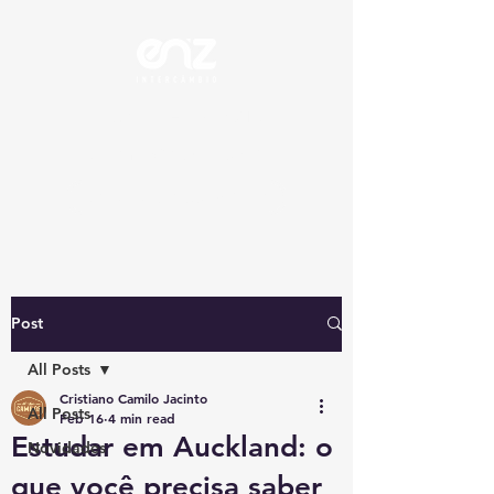
ENZ Intercâmbio
STUDY - WORK - TRAVEL
SOLICITAR ORÇAMENTO
Post
All Posts
Cristiano Camilo Jacinto
All Posts
Feb 16
4 min read
Estudar em Auckland: o
Novidades
que você precisa saber