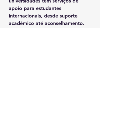
universidades têm serviços de 
apoio para estudantes 
internacionais, desde suporte 
acadêmico até aconselhamento.
Se você quer 
estudar em 
Auckland
, a ENZ Intercâmbio 
pode te guiar em todo o 
processo. Eles deixam tudo mais 
fácil, desde a escolha do curso 
até a sua adaptação por lá.
Viver em Auckland 
além dos estudos
Depois que você se estabelecer, 
Auckland tem muito a oferecer 
fora da sala de aula. A cena 